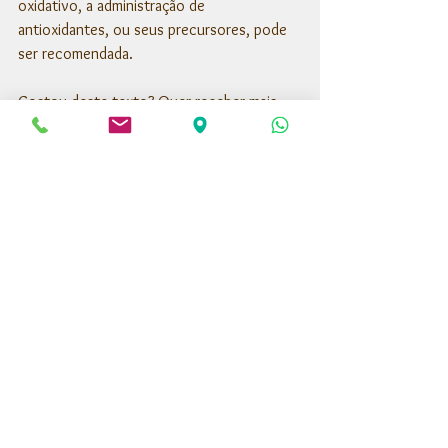
oxidativo, a administração de 
antioxidantes, ou seus precursores, pode 
ser recomendada. 
Gostou deste texto? Quer receber mais 
informações importantes sobre nutrição e 
saúde diretamente no seu e-mail? Cadastre-
se em nossa newsletter!
Referências do texto:
Nutritional Considerations in Triathlon
Effects of Ingesting Protein in Combination 
With Carbohydrate During Exercise on 
Endurance Performance: A Systematic 
Review With Meta-Analysis
Glutamina: Aspectos Bioquímicos, 
Metabólicos, Moleculares e 
Suplementação