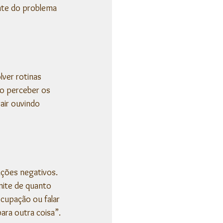
nte do problema 
ao perceber os 
ir ouvindo 
ções negativos. 
ite de quanto 
cupação ou falar 
ara outra coisa”.