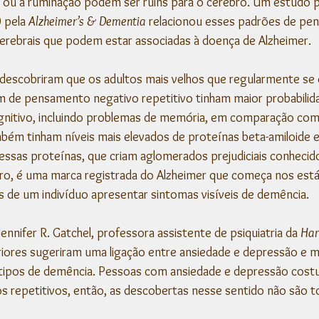
 ou a ruminação podem ser ruins para o cérebro. Um estudo pu
 pela 
Alzheimer’s & Dementia
 relacionou esses padrões de pe
erebrais que podem estar associadas à doença de Alzheimer.
descobriram que os adultos mais velhos que regularmente se
 de pensamento negativo repetitivo tinham maior probabilid
ognitivo, incluindo problemas de memória, em comparação com
bém tinham níveis mais elevados de proteínas beta-amiloide 
ssas proteínas, que criam aglomerados prejudiciais conhecid
, é uma marca registrada do Alzheimer que começa nos estági
de um indivíduo apresentar sintomas visíveis de demência.
nnifer R. Gatchel, professora assistente de psiquiatria da 
Har
iores sugeriram uma ligação entre ansiedade e depressão e ma
 tipos de demência. Pessoas com ansiedade e depressão cost
 repetitivos, então, as descobertas nesse sentido não são t