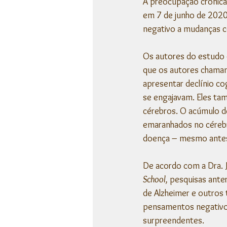
A preocupação crônica
em 7 de junho de 2020
negativo a mudanças c
Os autores do estudo 
que os autores chamam
apresentar declínio c
se engajavam. Eles tam
cérebros. O acúmulo de
emaranhados no cérebro
doença – mesmo antes 
De acordo com a Dra. Je
School, 
pesquisas anter
de Alzheimer e outros
pensamentos negativos
surpreendentes.