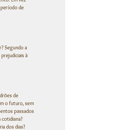
 período de 
r? Segundo a 
rejudiciais à 
drões de 
m o futuro, sem 
entos passados ​​
cotidiana? 
a dos dias? 