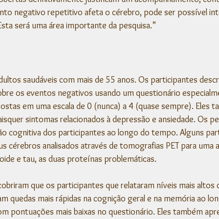
to negativo repetitivo afeta o cérebro, pode ser possível inte
Esta será uma área importante da pesquisa.”
dultos saudáveis ​​com mais de 55 anos. Os participantes des
re os eventos negativos usando um questionário especialme
spostas em uma escala de 0 (nunca) a 4 (quase sempre). Eles
quaisquer sintomas relacionados à depressão e ansiedade. Os p
o cognitiva dos participantes ao longo do tempo. Alguns part
s cérebros analisados através de tomografias PET para uma an
oide e tau, as duas proteínas problemáticas.
obriram que os participantes que relataram níveis mais alto
ram quedas mais rápidas na cognição geral e na memória ao lo
om pontuações mais baixas no questionário. Eles também apr