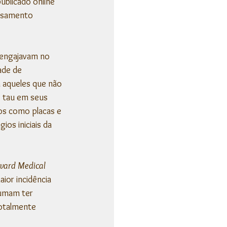
blicado online 
nsamento 
 engajavam no 
ade de 
 aqueles que não 
e tau em seus 
os como placas e 
os iniciais da 
vard Medical 
ior incidência 
umam ter 
otalmente 