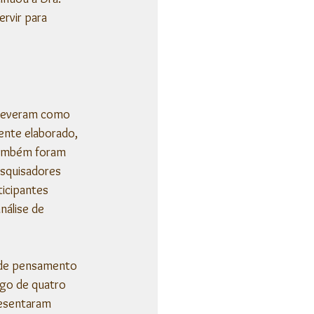
rvir para 
creveram como 
nte elaborado, 
 também foram 
esquisadores 
icipantes 
álise de 
s de pensamento 
ngo de quatro 
esentaram 