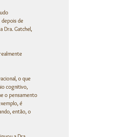
tudo 
 depois de 
a Dra. Gatchel, 
realmente 
cional, o que 
o cognitivo, 
que o pensamento 
exemplo, é 
ando, então, o 
nuou a Dra. 