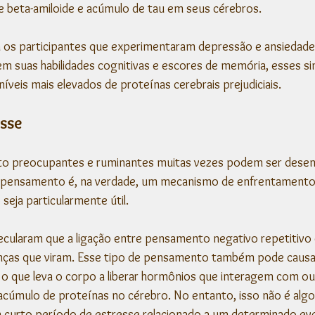
 beta-amiloide e acúmulo de tau em seus cérebros. 
 os participantes que experimentaram depressão e ansiedad
 suas habilidades cognitivas e escores de memória, esses si
íveis mais elevados de proteínas cerebrais prejudiciais.
esse
o preocupantes e ruminantes muitas vezes podem ser desen
e pensamento é, na verdade, um mecanismo de enfrentamento
eja particularmente útil. 
cularam que a ligação entre pensamento negativo repetitivo 
anças que viram. Esse tipo de pensamento também pode causa
, o que leva o corpo a liberar hormônios que interagem com ou
cúmulo de proteínas no cérebro. No entanto, isso não é algo
m curto período de estresse relacionado a um determinado ev