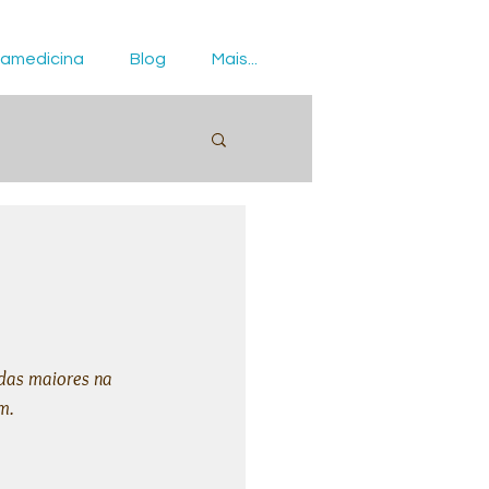
amedicina
Blog
Mais...
das maiores na 
m.