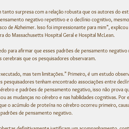
m tanto surpresa com a relação robusta que os autores do es
ensamento negativo repetitivo e o declínio cognitivo, mesmo
isco de Alzheimer. Isso foi impressionante para mim”, explicou 
ra do Massachusetts Hospital Geral e Hospital McLean.
edo para afirmar que esses padrões de pensamento negativo 
 cerebrais que os pesquisadores observaram.
xecutado, mas tem limitações.” Primeiro, é um estudo observa
os pesquisadores tenham encontrado associações entre declíni
 cérebro e padrões de pensamento negativo, isso não prova 
sou as mudanças no cérebro e nas habilidades cognitivas. Por 
que o acúmulo de proteína no cérebro ocorreu primeiro, caus
s padrões de pensamento negativo. 
bertas definitivamente justificam um acompanhamento, conti