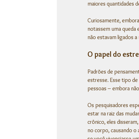
maiores quantidades de
Curiosamente, embora
notassem uma queda em
não estavam ligados a n
O papel do estr
Padrões de pensament
estresse. Esse tipo d
pessoas – embora não s
Os pesquisadores espe
estar na raiz das mud
crônico, eles disseram
no corpo, causando o a
se você vivenciasse u