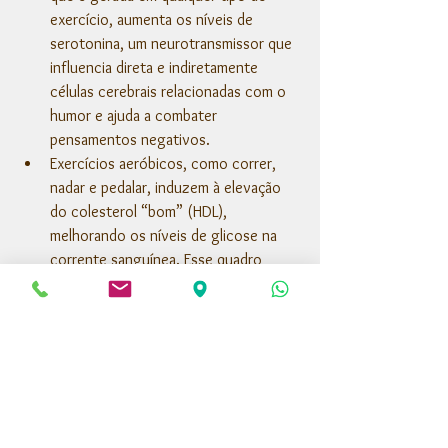
exercício, aumenta os níveis de 
serotonina, um neurotransmissor que 
influencia direta e indiretamente 
células cerebrais relacionadas com o 
humor e ajuda a combater 
pensamentos negativos.
Exercícios aeróbicos, como correr, 
nadar e pedalar, induzem à elevação 
do colesterol “bom” (HDL), 
melhorando os níveis de glicose na 
corrente sanguínea. Esse quadro  
facilita o controle da hipertensão 
arterial e ajuda a evitar o diabetes.
Apesar de altamente benéfica, a atividade 
física em excesso, ou praticada sem 
intervalos, pode levar a um quadro oposto, 
de prejuízo para a saúde. Este cenário é 
conhecido como overtraining 