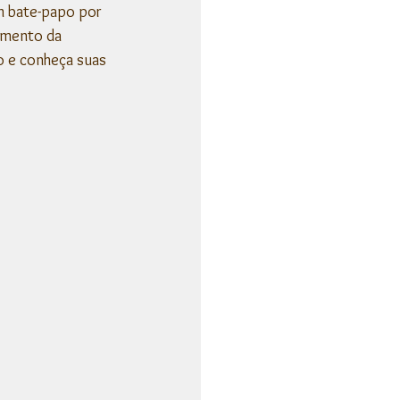
m bate-papo por 
umento da 
o e conheça suas 