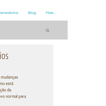
amedicina
Blog
Mais...
ios
s mudanças 
smo está 
ção da 
ovo normal para 