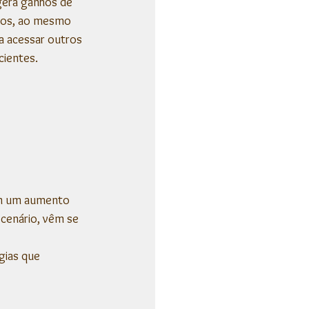
gera ganhos de 
rsos, ao mesmo 
a acessar outros 
cientes.
om um aumento 
cenário, vêm se 
gias que 