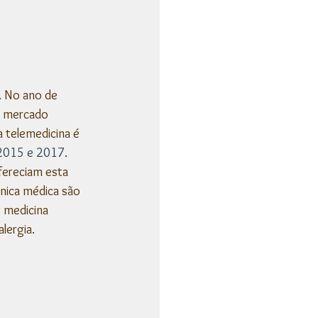
. No ano de 
e mercado 
 telemedicina é 
2015 e 2017
. 
fereciam esta 
ínica médica são 
 medicina 
lergia.