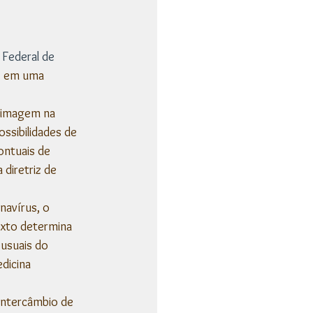
Federal de 
s em uma 
 imagem na 
ssibilidades de 
ontuais de 
diretriz de 
avírus, o 
texto determina 
usuais do 
dicina 
 intercâmbio de 