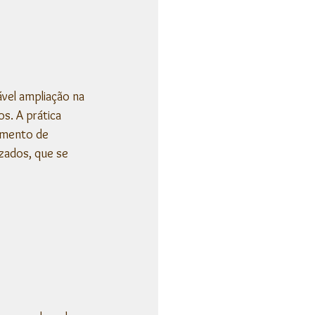
vel ampliação na 
s. A prática 
amento de 
zados, que se 