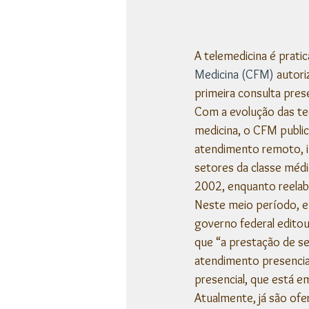
A telemedicina é prati
Medicina (CFM)
 autor
primeira consulta prese
Com a evolução das t
medicina, o CFM public
atendimento remoto, i
setores da classe médic
2002, enquanto reelab
Neste meio período, e
governo federal editou
que “a prestação de se
atendimento presencial
presencial, que está e
Atualmente, já são ofer