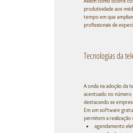
Assim como ocorre com
produtividade aos méd
tempo em que ampliam s
profissionais de especi
Tecnologias da te
A onda na adoção da t
acentuado no número d
destacando as empresa
Em um software gratuit
permitem a realização d
agendamento elet