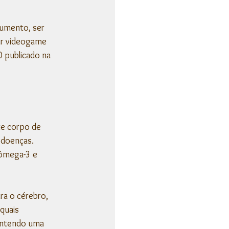
rumento, ser 
ar videogame 
 publicado na 
e corpo de 
 doenças. 
 ômega-3 e 
ra o cérebro, 
quais 
ontendo uma 