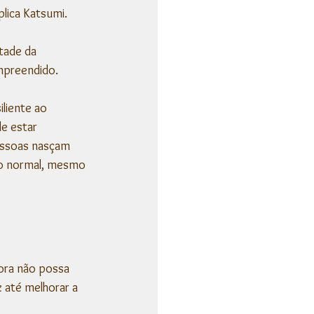
lica Katsumi.
tade da 
mpreendido.
liente ao 
e estar 
essoas nasçam 
o normal, mesmo 
ora não possa 
 até melhorar a 