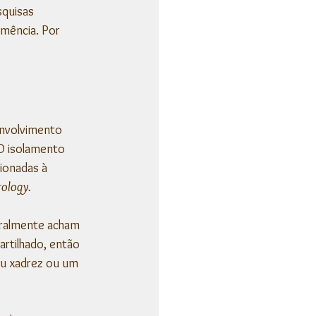
quisas 
mência. Por 
nvolvimento 
O isolamento 
ionadas à 
ology.
eralmente acham 
artilhado, então 
ou xadrez ou um 