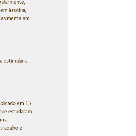
gularmente, 
em à rotina, 
dealmente em 
 estimular a 
blicado em 15 
 que estudaram 
m a 
trabalho e 