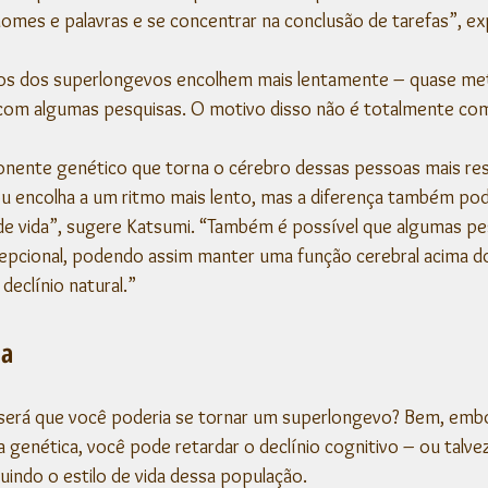
omes e palavras e se concentrar na conclusão de tarefas”, exp
os dos superlongevos encolhem mais lentamente – quase me
 com algumas pesquisas. O motivo disso não é totalmente co
ente genético que torna o cérebro dessas pessoas mais resi
u encolha a um ritmo mais lento, mas a diferença também pod
 de vida”, sugere Katsumi. “Também é possível que algumas p
pcional, podendo assim manter uma função cerebral acima d
eclínio natural.”
da
: será que você poderia se tornar um superlongevo? Bem, emb
a genética, você pode retardar o declínio cognitivo – ou talvez
uindo o estilo de vida dessa população.