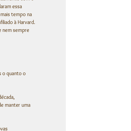
daram essa 
 mais tempo na 
afiliado à Harvard. 
de nem sempre 
 o quanto o 
écada, 
de manter uma 
vas 